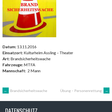
Datum:
13.11.2016
Einsatzort:
Kulturheim Assling – Theater
Art:
Brandsicherheitswache
Fahrzeuge:
MTFA
Mannschaft:
2 Mann
ARTIKEL-
←
Brandsicherheitswache
Übung – Personenrettung
→
NAVIGATION
DATENSCHUTZ