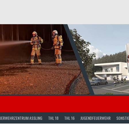
UERWEHRZENTRUM ASSLING
THL 18
THL 16
JUGENDFEUERWEHR
SONSTI