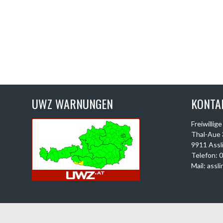
UWZ WARNUNGEN
KONTA
Freiwillig
Thal-Aue 
9911 Assl
Telefon: 
Mail: assl