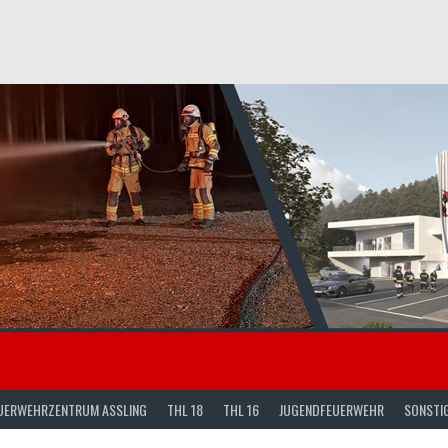
UERWEHRZENTRUM ASSLING
THL 18
THL 16
JUGENDFEUERWEHR
SONSTI