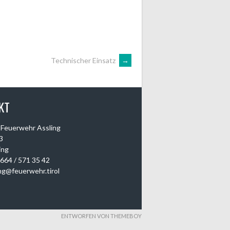
Technischer Einsatz
→
KT
e Feuerwehr Assling
3
ing
0664 / 571 35 42
ing@feuerwehr.tirol
ENTWORFEN VON THEMEBOY