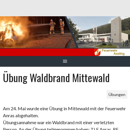
Springe
zum
Inhalt
Übung Waldbrand Mittewald
Übungen
Am 24. Mai wurde eine Übung in Mittewald mit der Feuerwehr
Anras abgehalten.
Übungsannahme war ein Waldbrand mit einer verletzten
Person. An der Übung teilgenommen haben: TLF Anras, RF