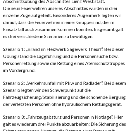
Abschnittsübung des Abschnittes Lienz West statt.
Die neun Feuerwehren unseres Abschnittes wurden in drei
einzelne Züge aufgeteilt. Besonderes Augenmerk legten wir
darauf, dass die Feuerwehren in einer Gruppe sind, die im
Einsatzfall auch zusammen kommen könnten. Insgesamt galt
es drei verschiedene Szenarien zu bewältigen.
Szenario 1: ,,Brand im Heizwerk Sägewerk Theurl“. Bei dieser
Übung stand die Lageführung und die Personensuche bzw.
Personenrettung sowie die Rettung eines Atemschutztruppes
im Vordergrund.
Szenario 2: ,,Verkehrsunfall mit Pkw und Radlader“. Bei diesem
Szenario legten wir den Schwerpunkt auf die
Fahrzeugsicherung/Stabilisierung und die schonende Bergung
der verletzten Personen ohne hydraulischem Rettungsgerät.
Szenario 3: ,,Fahrzeugabsturz und Personen in Notlage“. Hier
galt es wiederum drei Punkte abzuarbeiten: Die Sicherung des
Fahrzeuges gegen Absturz, die Rettung einer Person mit