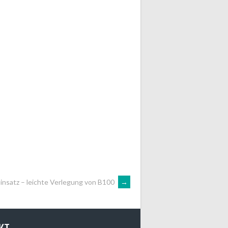
insatz – leichte Verlegung von B100
→
KT