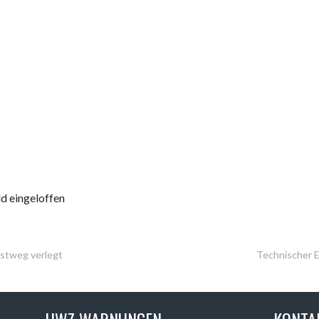
d eingeloffen
rstweg verlegt
Technischer E
UWZ WARNUNGEN
KONTA