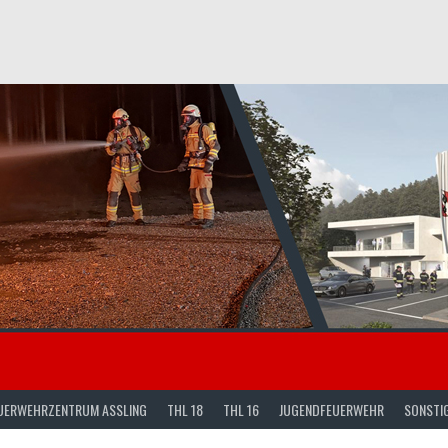
UERWEHRZENTRUM ASSLING
THL 18
THL 16
JUGENDFEUERWEHR
SONSTI