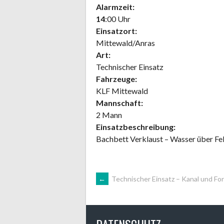
Alarmzeit:
14
:00 Uhr
Einsatzort:
Mittewald/Anras
Art:
Technischer Einsatz
Fahrzeuge:
KLF Mittewald
Mannschaft:
2 Mann
Einsatzbeschreibung:
Bachbett Verklaust – Wasser über Fel
ARTIKEL-
←
Technischer Einsatz – Kanal und Fo
NAVIGATION
DATENSCHUTZ