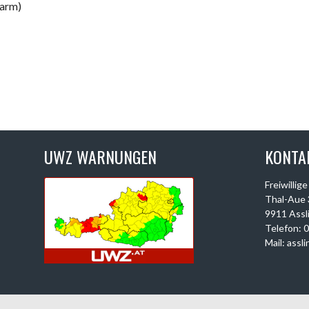
arm)
UWZ WARNUNGEN
KONTA
Freiwillig
Thal-Aue 
9911 Assl
Telefon: 
Mail: assl