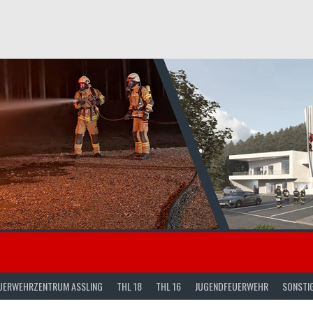
UERWEHRZENTRUM ASSLING
THL 18
THL 16
JUGENDFEUERWEHR
SONSTI