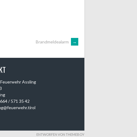
Brandmeldealarm
→
KT
e Feuerwehr Assling
3
ing
0664 / 571 35 42
ing@feuerwehr.tirol
ENTWORFEN VON THEMEBOY