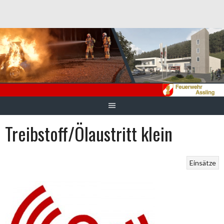
Springe
zum
Inhalt
Treibstoff/Ölaustritt klein
Einsätze