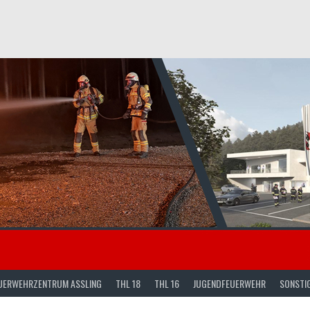
UERWEHRZENTRUM ASSLING
THL 18
THL 16
JUGENDFEUERWEHR
SONSTI