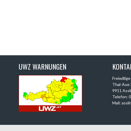
UWZ WARNUNGEN
KONTA
Freiwillig
Thal-Aue 
9911 Assl
Telefon: 
Mail: assl