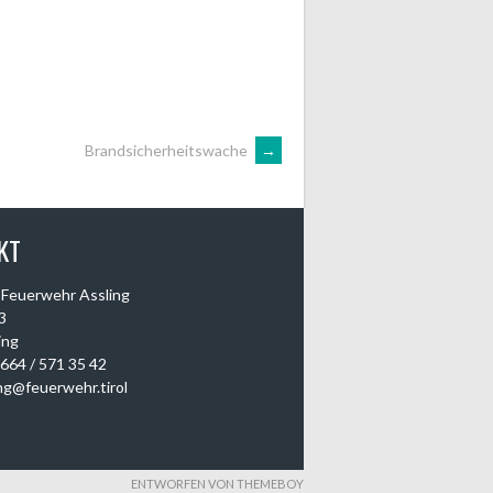
Brandsicherheitswache
→
KT
e Feuerwehr Assling
3
ing
0664 / 571 35 42
ing@feuerwehr.tirol
ENTWORFEN VON THEMEBOY