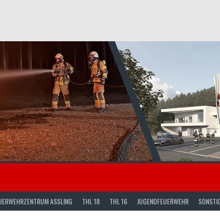
UERWEHRZENTRUM ASSLING
THL 18
THL 16
JUGENDFEUERWEHR
SONSTI